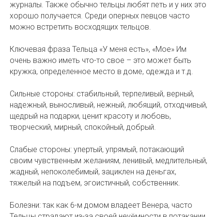
журналы. Также обычно тельцы любят петь и у них это
хорошо получается. Среди оперных певцов часто
можно встретить восходящих тельцов.
Ключевая фраза Тельца «У меня есть», «Мое» Им
очень важно иметь что-то свое – это может быть
кружка, определенное место в доме, одежда и т.д.
Сильные стороны: стабильный, терпеливый, верный,
надежный, выносливый, нежный, любящий, отходчивый,
щедрый на подарки, ценит красоту и любовь,
творческий, мирный, спокойный, добрый.
Слабые стороны: упертый, упрямый, потакающий
своим чувственным желаниям, ленивый, медлительный,
жадный, непоколебимый, зациклен на деньгах,
тяжелый на подъем, эгоистичный, собственник.
Болезни: так как 6-м домом владеет Венера, часто
Тельцы страдают из-за своей неуёмности в потакании