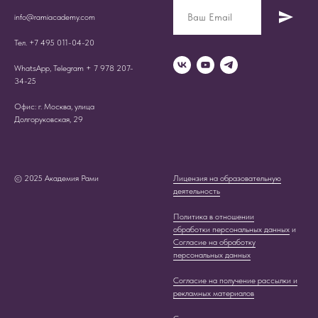
info@ramiacademy.com
Тел. +7 495 011-04-20
WhatsApp, Telegram + 7 978 207-
34-25
Офис: г. Москва, улица
Долгоруковская, 29
© 2025 Академия Рами
Лицензия на образовательную
деятельность
Политика в отношении
обработки персональных данных
и
Согласие на обработку
персональных данных
Согласие на получение рассылки и
рекламных материалов