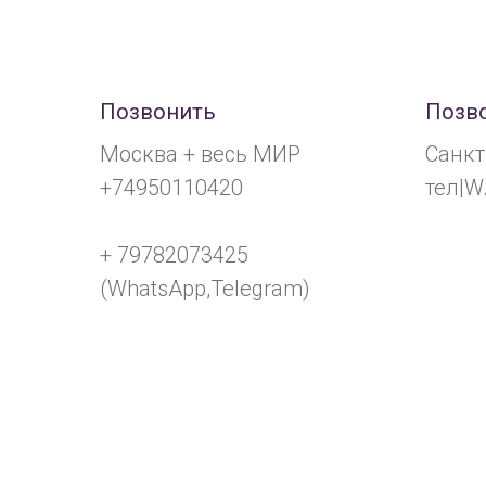
Позвонить
Позв
Москва + весь МИР
Санкт
+74950110420
тел|W
+ 79782073425
(WhatsApp,Telegram)