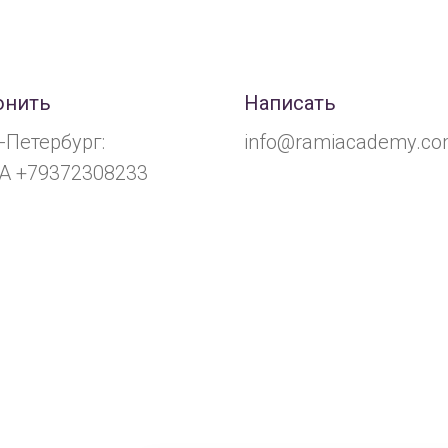
онить
Написать
-Петербург:
info@ramiacademy.c
A +79372308233