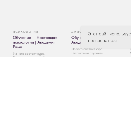
ПСИХОЛОГИЯ
ДЖИОТИШ
Этот сайт используе
Обучение — Настоящая
Обучение — Джйотиш |
пользоваться
психология | Академия
Академия Рами
Рами
Из чего состоит курс.
Расписание ступеней.
Из чего состоит курс.
Расписание ступеней.
НИЕ
КОНТАКТЫ
е Джйотиш
По всем вопросам обучения: