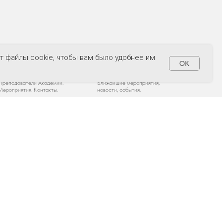
АКАДЕМИЯ РАМИ
АКАДЕМИЯ РАМИ
т файлы cookie, чтобы вам было удобнее им
OK
Преподаватели |
Мероприятия | Академия
Академия Рами
Рами
Преподаватели Академии.
Ближайшие мероприятия,
Мероприятия. Контакты.
новости, события.
ПОДПИШИТЕСЬ НА НАШУ
РАССЫЛКУ!