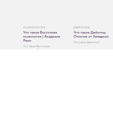
ПСИХОЛОГИЯ
ДЖЙОТИШ
Что такое Восточная
Что такое Джйотиш.
психология | Академия
Отличие от Западной.
Рами
Что такое Джйотиш?
Что такое Восточная
психология?
СТРАНИЦЫ
ОБУЧЕ
Главная
Что тако