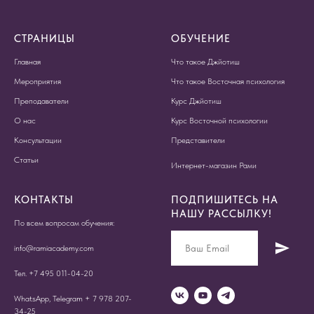
СТРАНИЦЫ
ОБУЧЕНИЕ
Главная
Что такое Джйотиш
Мероприятия
Что такое Восточная психология
Преподаватели
Курс Джйотиш
О нас
Курс Восточной психологии
Консультации
Представители
Статьи
Интернет-магазин Рами
КОНТАКТЫ
ПОДПИШИТЕСЬ НА
НАШУ РАССЫЛКУ!
По всем вопросам обучения:
info@ramiacademy.com
Тел. +7 495 011-04-20
WhatsApp, Telegram + 7 978 207-
34-25