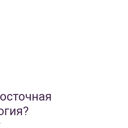
Восточная
огия?