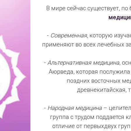
В мире сейчас существует, по
медици
-
Современная
, которую изуча
применяют во всех лечебных з
-
Альтернативная медицина
, ос
Аюрведа, которая послужила
поздних восточных ме
древнекитайская, т
-
Народная медицина
– целители
группа с трудом поддается к
отличие от первыхдвух груп