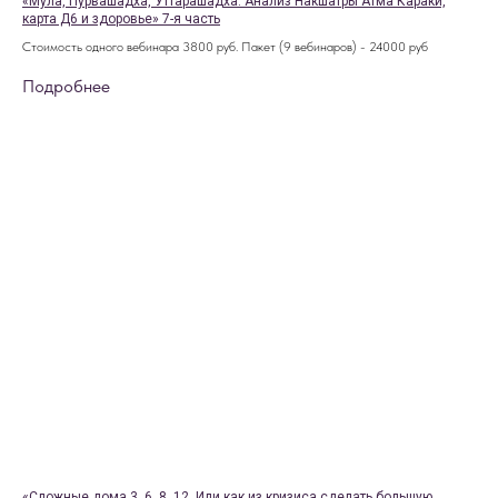
«Мула, Пурвашадха, Уттарашадха. Анализ Накшатры Атма Караки,
карта Д6 и здоровье» 7-я часть
Стоимость одного вебинара 3800 руб. Пакет (9 вебинаров) - 24000 руб
Подробнее
«Сложные дома 3, 6, 8, 12. Или как из кризиса сделать большую