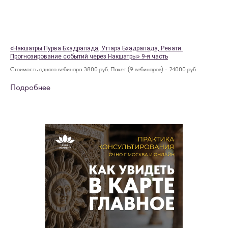
«Накшатры Пурва Бхадрапада, Уттара Бхадрапада, Ревати.
Прогнозирование событий через Накшатры» 9-я часть
Стоимость одного вебинара 3800 руб. Пакет (9 вебинаров) - 24000 руб
Подробнее