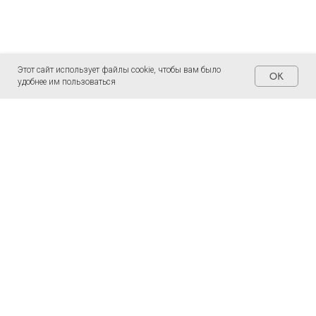
Этот сайт использует файлы cookie, чтобы вам было
OK
удобнее им пользоваться
СТРАНИЦЫ
ОБУЧЕНИЕ
Главная
Что такое Джйотиш
Мероприятия
Что такое Восточная психология
Преподаватели
Курс Джйотиш
О нас
Курс Восточной психологии
Консультации
Представители
Статьи
Интернет-магазин Рами