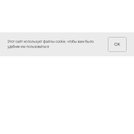
Этот сайт использует файлы cookie, чтобы вам было
OK
удобнее им пользоваться
СТРАНИЦЫ
ОБУЧЕНИЕ
Главная
Что такое Джйотиш
Мероприятия
Что такое Восточная психология
Преподаватели
Курс Джйотиш
О нас
Курс Восточной психологии