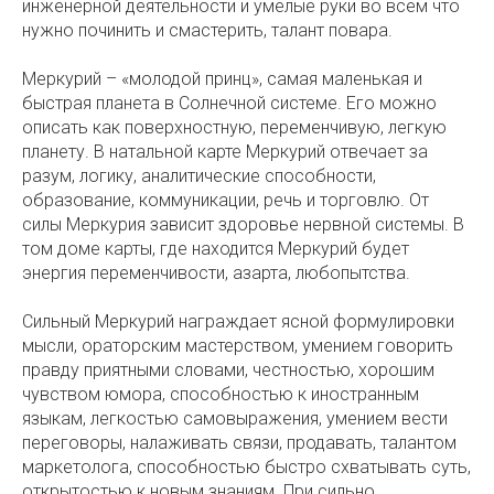
инженерной деятельности и умелые руки во всем что
нужно починить и смастерить, талант повара.
Меркурий – «молодой принц», самая маленькая и
быстрая планета в Солнечной системе. Его можно
описать как поверхностную, переменчивую, легкую
планету. В натальной карте Меркурий отвечает за
разум, логику, аналитические способности,
образование, коммуникации, речь и торговлю. От
силы Меркурия зависит здоровье нервной системы. В
том доме карты, где находится Меркурий будет
энергия переменчивости, азарта, любопытства.
Сильный Меркурий награждает ясной формулировки
мысли, ораторским мастерством, умением говорить
правду приятными словами, честностью, хорошим
чувством юмора, способностью к иностранным
языкам, легкостью самовыражения, умением вести
переговоры, налаживать связи, продавать, талантом
маркетолога, способностью быстро схватывать суть,
открытостью к новым знаниям. При сильно