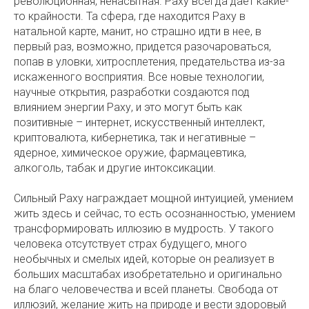
революционная, ненасытная. Раху всегда дает какие-
то крайности. Та сфера, где находится Раху в
натальной карте, манит, но страшно идти в нее, в
первый раз, возможно, придется разочароваться,
попав в уловки, хитросплетения, предательства из-за
искаженного восприятия. Все новые технологии,
научные открытия, разработки создаются под
влиянием энергии Раху, и это могут быть как
позитивные – интернет, искусственный интеллект,
криптовалюта, кибернетика, так и негативные –
ядерное, химическое оружие, фармацевтика,
алкоголь, табак и другие интоксикации.
Сильный Раху награждает мощной интуицией, умением
жить здесь и сейчас, то есть осознанностью, умением
трансформировать иллюзию в мудрость. У такого
человека отсутствует страх будущего, много
необычных и смелых идей, которые он реализует в
больших масштабах изобретательно и оригинально
на благо человечества и всей планеты. Свобода от
иллюзий, желание жить на природе и вести здоровый