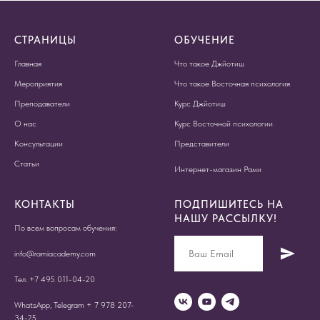
СТРАНИЦЫ
ОБУЧЕНИЕ
Главная
Что такое Джйотиш
Мероприятия
Что такое Восточная психология
Преподаватели
Курс Джйотиш
О нас
Курс Восточной психологии
Консультации
Представители
Статьи
Интернет-магазин Рами
КОНТАКТЫ
ПОДПИШИТЕСЬ НА
НАШУ РАССЫЛКУ!
По всем вопросам обучения:
info@ramiacademy.com
Тел. +7 495 011-04-20
WhatsApp, Telegram + 7 978 207-
34-25