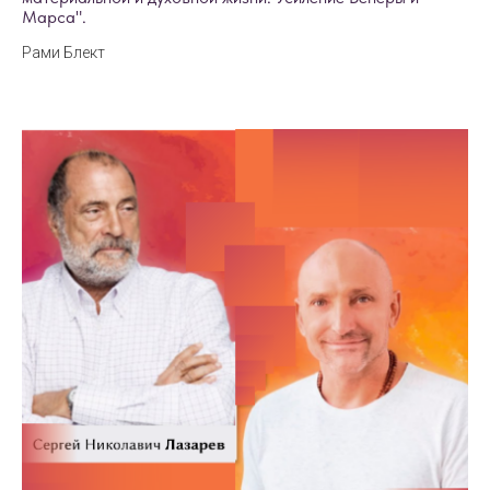
Марса".
Рами Блект