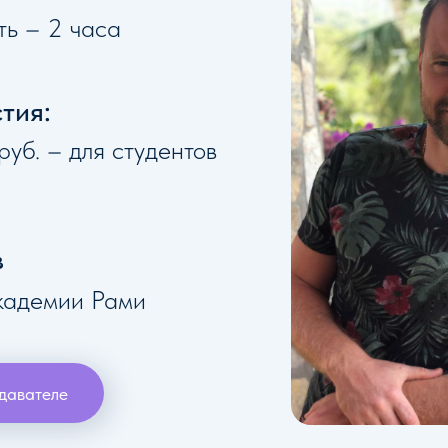
ть – 2 часа
тия:
руб. – для студентов
в
кадемии Рами
давателе