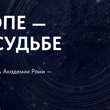
ПЕ —
СУДЬБЕ
ь Академии Рами —