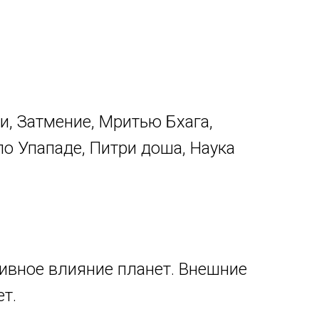
и, Затмение, Мритью Бхага,
по Упападе, Питри доша, Наука
тивное влияние планет. Внешние
т.