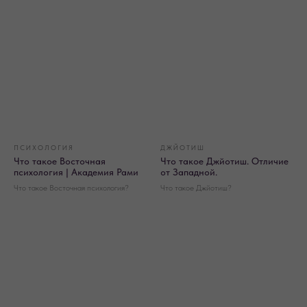
ПСИХОЛОГИЯ
ДЖЙОТИШ
Что такое Восточная
Что такое Джйотиш. Отличие
психология | Академия Рами
от Западной.
Что такое Восточная психология?
Что такое Джйотиш?