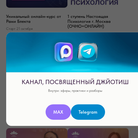
Уникальный онлайн-курс от
1 ступень Настоящая
Рами Блекта
Психология г. Москва
(ОЧНО+ОНЛАЙН)
Старт 21 октября
14, 15 ноября 2026 г.
КАНАЛ, ПОСВЯЩЕННЫЙ ДЖЙОТИШ
Внутри: эфиры, практики и разборы
1 ступень Джйотиш г. Алматы
1 ступень Джйотиш г. Тюмень
MAX
Telegram
(ОЧНО)
(ОЧНО)
12, 13 сентября 2026 г.
12, 13 сентября 2026 г.