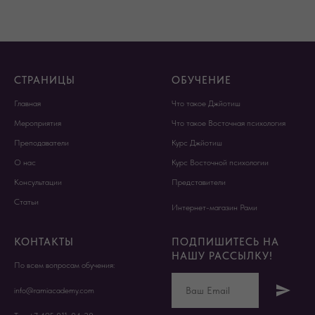
СТРАНИЦЫ
ОБУЧЕНИЕ
Главная
Что такое Джйотиш
Мероприятия
Что такое Восточная психология
Преподаватели
Курс Джйотиш
О нас
Курс Восточной психологии
Консультации
Представители
Статьи
Интернет-магазин Рами
КОНТАКТЫ
ПОДПИШИТЕСЬ НА
НАШУ РАССЫЛКУ!
По всем вопросам обучения:
info@ramiacademy.com