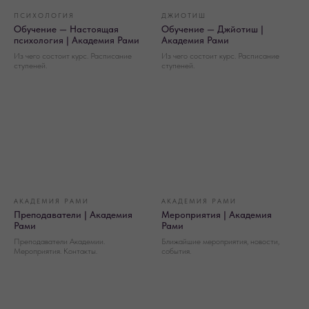
ПСИХОЛОГИЯ
ДЖИОТИШ
Обучение — Настоящая
Обучение — Джйотиш |
психология | Академия Рами
Академия Рами
Из чего состоит курс. Расписание
Из чего состоит курс. Расписание
ступеней.
ступеней.
АКАДЕМИЯ РАМИ
АКАДЕМИЯ РАМИ
Преподаватели | Академия
Мероприятия | Академия
Рами
Рами
Преподаватели Академии.
Ближайшие мероприятия, новости,
Мероприятия. Контакты.
события.