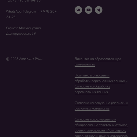
Тел. +7 495 011-04-20
WhatsApp, Telegram + 7 978 207-
34-25
Офис: г. Москва, улица
Долгоруковская, 29
© 2025 Академия Рами
Лицензия на образовательную
деятельность
Политика в отношении
обработки персональных данных
и
Согласие на обработку
персональных данных
Согласие на получение рассылки и
рекламных материалов
Согласие на размещение и
обнародование текстовых отзывов,
оценки, фотографии и/или аудио-,
видео-отзыва и других материалов