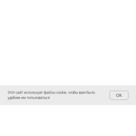
Этот сайт использует файлы cookie, чтобы вам было
OK
удобнее им пользоваться
СТРАНИЦЫ
ОБУЧЕНИЕ
Главная
Что такое Джйотиш