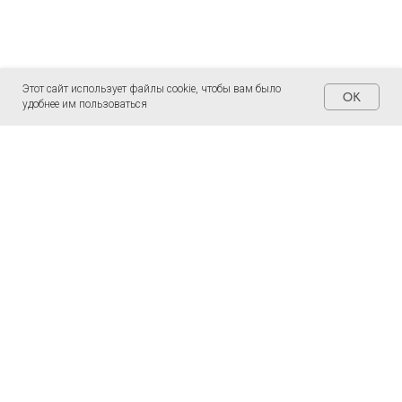
Этот сайт использует файлы cookie, чтобы вам было
OK
удобнее им пользоваться
СТРАНИЦЫ
ОБУЧЕНИЕ
Главная
Что такое Джйотиш
Мероприятия
Что такое Восточная психология
Преподаватели
Курс Джйотиш
О нас
Курс Восточной психологии
Консультации
Представители
Статьи
Интернет-магазин Рами
КОНТАКТЫ
ПОДПИШИТЕСЬ НА
НАШУ РАССЫЛКУ!