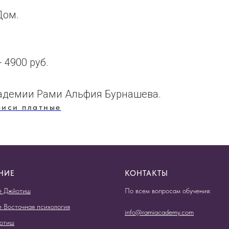
Дом.
- 4900 руб.
кадемии Рами Альфия Бурнашева.
писи платные
НИЕ
КОНТАКТЫ
е Джйотиш
По всем вопросам обучения:
е Восточная психология
info@ramiacademy.com
отиш