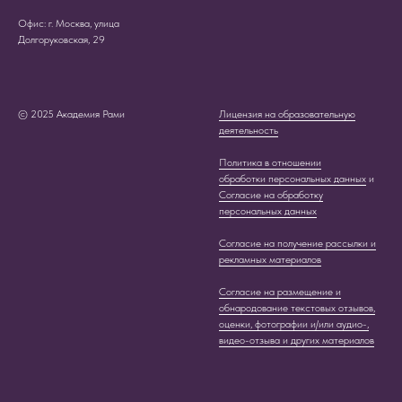
Офис: г. Москва, улица
Долгоруковская, 29
© 2025 Академия Рами
Лицензия на образовательную
деятельность
Политика в отношении
обработки персональных данных
и
Согласие на обработку
персональных данных
Согласие на получение рассылки и
рекламных материалов
Согласие на размещение и
обнародование текстовых отзывов,
оценки, фотографии и/или аудио-,
видео-отзыва и других материалов