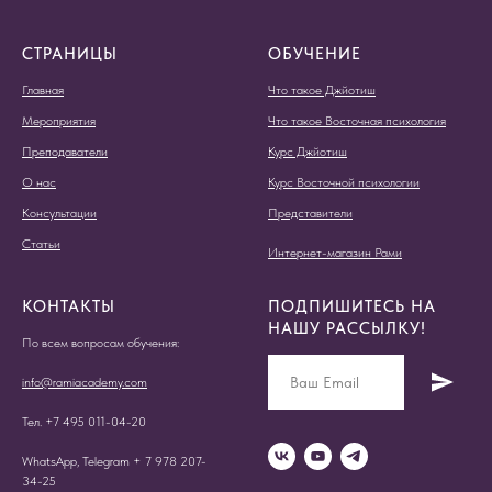
СТРАНИЦЫ
ОБУЧЕНИЕ
Главная
Что такое Джйотиш
Мероприятия
Что такое Восточная психология
Преподаватели
Курс Джйотиш
О нас
Курс Восточной психологии
Консультации
Представители
Статьи
Интернет-магазин Рами
КОНТАКТЫ
ПОДПИШИТЕСЬ НА
НАШУ РАССЫЛКУ!
По всем вопросам обучения:
info@ramiacademy.com
Тел. +7 495 011-04-20
WhatsApp, Telegram + 7 978 207-
34-25