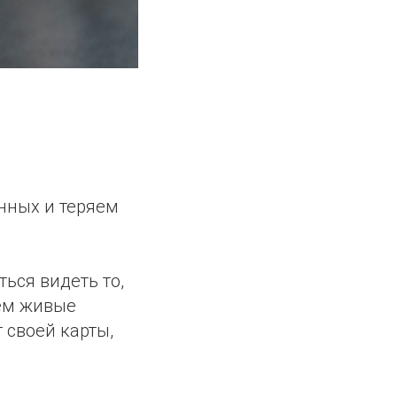
анных и теряем
ться видеть то,
рём живые
 своей карты,