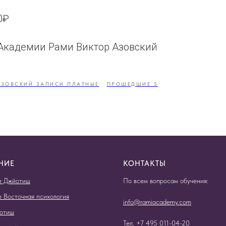
0₽
Академии Рами Виктор Азовский
АЗОВСКИЙ ЗАПИСИ ПЛАТНЫЕ
ПРОШЕДШИЕ 5
НИЕ
КОНТАКТЫ
е Джйотиш
По всем вопросам обучения:
е Восточная психология
info@ramiacademy.com
отиш
Тел. +7 495 011-04-20