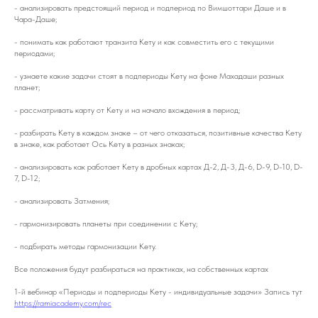
- анализировать предстоящий период и подпериод по Вимшоттари Даше и в
Чара-Даше;
- понимать как работают транзита Кету и как совместить его с текущими
периодами;
- узнаете какие задачи стоят в подпериоды Кету на фоне Махадаши разных
планет;
- рассматривать карту от Кету и на начало вхождения в период;
- разбирать Кету в каждом знаке – от чего отказаться, позитивные качества Кету
в знаке, как работает Ось Кету в разных знаках;
- анализировать как работает Кету в дробных картах Д-2, Д-3, Д-6, D-9, D-10, D-
7, D-12;
- анализировать Затмения;
- гармонизировать планеты при соединении с Кету;
- подбирать методы гармонизации Кету.
Все положения будут разбираться на практиках, на собственных картах
1-й вебинар «Периоды и подпериоды Кету - индивидуальные задачи» Запись тут
https://ramiacademy.com/rec