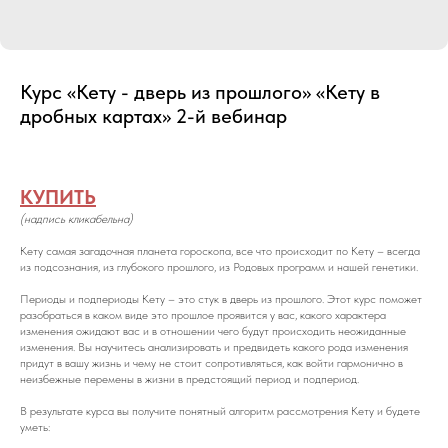
Курс «Кету - дверь из прошлого» «Кету в
дробных картах» 2-й вебинар
КУПИТЬ
(надпись кликабельна)
Кету самая загадочная планета гороскопа, все что происходит по Кету – всегда
из подсознания, из глубокого прошлого, из Родовых программ и нашей генетики.
Периоды и подпериоды Кету – это стук в дверь из прошлого. Этот курс поможет
разобраться в каком виде это прошлое проявится у вас, какого характера
изменения ожидают вас и в отношении чего будут происходить неожиданные
изменения. Вы научитесь анализировать и предвидеть какого рода изменения
придут в вашу жизнь и чему не стоит сопротивляться, как войти гармонично в
неизбежные перемены в жизни в предстоящий период и подпериод.
В результате курса вы получите понятный алгоритм рассмотрения Кету и будете
уметь: