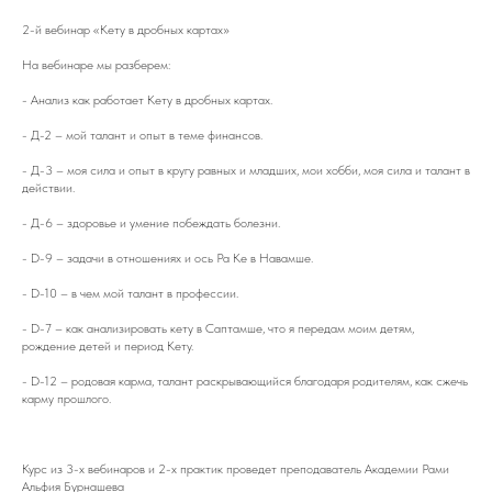
2-й вебинар «Кету в дробных картах»
На вебинаре мы разберем:
- Анализ как работает Кету в дробных картах.
- Д-2 – мой талант и опыт в теме финансов.
- Д-3 – моя сила и опыт в кругу равных и младших, мои хобби, моя сила и талант в
действии.
- Д-6 – здоровье и умение побеждать болезни.
- D-9 – задачи в отношениях и ось Ра Ке в Навамше.
- D-10 – в чем мой талант в профессии.
- D-7 – как анализировать кету в Саптамше, что я передам моим детям,
рождение детей и период Кету.
- D-12 – родовая карма, талант раскрывающийся благодаря родителям, как сжечь
карму прошлого.
Курс из 3-х вебинаров и 2-х практик проведет преподаватель Академии Рами
Альфия Бурнашева