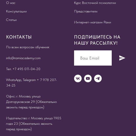
О нас
Курс Восточной психологии
Консультации
Представители
Статьи
Интернет-магазин Рами
КОНТАКТЫ
ПОДПИШИТЕСЬ НА
НАШУ РАССЫЛКУ!
По всем вопросам обучения:
info@ramiacademy.com
Тел. +7 495 011-04-20
WhatsApp, Telegram + 7 978 207-
34-25
Офис: г. Москва, улица
Долгоруковская 29 (Обязательно
звонить перед приездом)
Издательство: г. Москва, улица 1905
года 23 (Обязательно звонить
перед приездом)