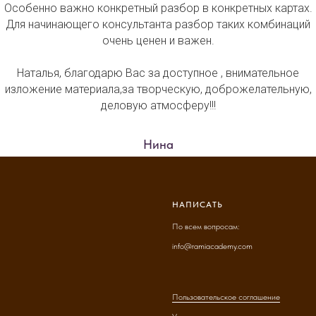
Особенно важно конкретный разбор в конкретных картах.
Для начинающего консультанта разбор таких комбинаций
очень ценен и важен.
Наталья, благодарю Вас за доступное , внимательное
изложение материала,за творческую, доброжелательную,
деловую атмосферу!!!
Нина
НАПИСАТЬ
По всем вопросам:
info@ramiacademy.com
Пользовательское соглашение