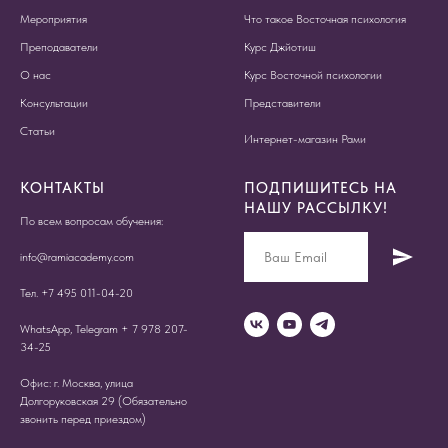
Мероприятия
Что такое Восточная психология
Преподаватели
Курс Джйотиш
О нас
Курс Восточной психологии
Консультации
Представители
Статьи
Интернет-магазин Рами
КОНТАКТЫ
ПОДПИШИТЕСЬ НА
НАШУ РАССЫЛКУ!
По всем вопросам обучения:
info@ramiacademy.com
Тел. +7 495 011-04-20
WhatsApp, Telegram + 7 978 207-
34-25
Офис: г. Москва, улица
Долгоруковская 29 (Обязательно
звонить перед приездом)