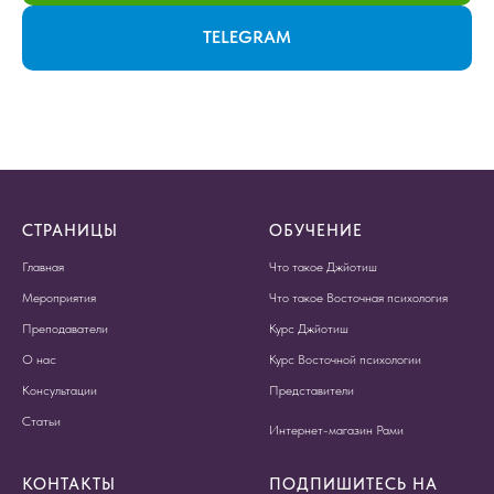
TELEGRAM
СТРАНИЦЫ
ОБУЧЕНИЕ
Главная
Что такое Джйотиш
Мероприятия
Что такое Восточная психология
Преподаватели
Курс Джйотиш
О нас
Курс Восточной психологии
Консультации
Представители
Статьи
Интернет-магазин Рами
КОНТАКТЫ
ПОДПИШИТЕСЬ НА