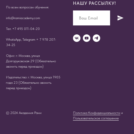
НАШУ РАССЫЛКУ!
По всем вопросам обучения:
info@ramiacademy.com
Тел. +7 495 011-04-20
WhatsApp, Telegram + 7 978 207-
34-25
Офис: г. Москва, улица
Долгоруковская 29 (Обязательно
звонить перед приездом)
Издательство: г. Москва, улица 1905
года 23 (Обязательно звонить
перед приездом)
© 2024 Академия Рами
Политика Конфиденциальности
и
Пользовательское соглашение