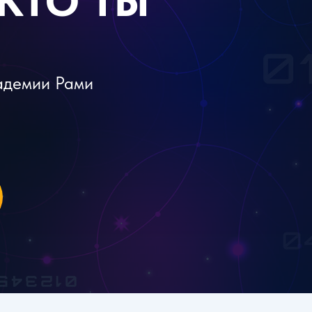
 КТО ТЫ
адемии Рами