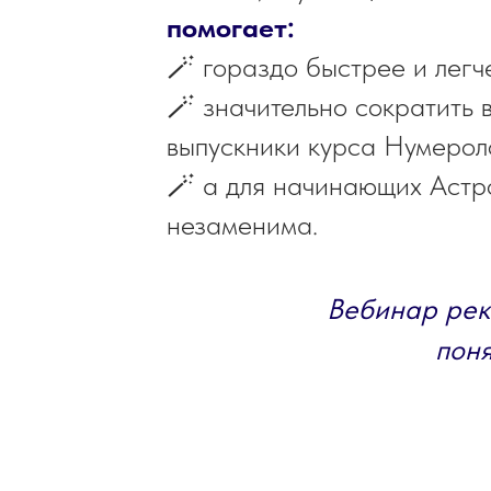
помогает:
🪄 гораздо быстрее и легч
🪄 значительно сократить в
выпускники курса Нумероло
🪄 а для начинающих Астро
незаменима.
Вебинар рек
поня