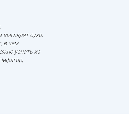
.
а выглядят сухо.
, в чем
ожно узнать из
 Пифагор,