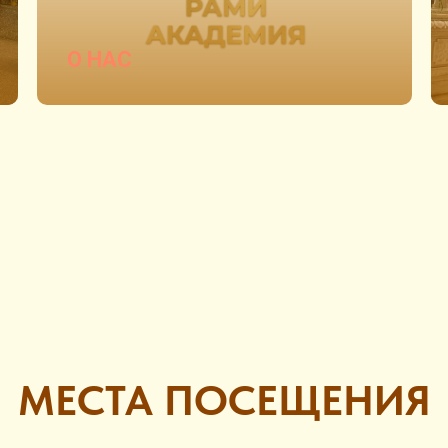
О НАС
МЕСТА ПОСЕЩЕНИЯ