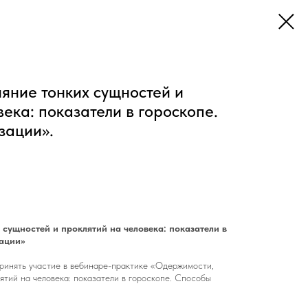
яние тонких сущностей и
ека: показатели в гороскопе.
зации».
сущностей и проклятий на человека: показатели в
зации»
принять участие в вебинаре-практике «Одержимости,
ятий на человека: показатели в гороскопе. Способы