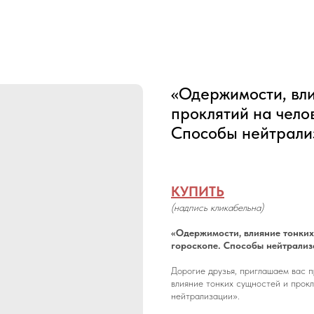
«Одержимости, вли
проклятий на челов
Способы нейтрали
КУПИТЬ
(надпись кликабельна)
«Одержимости, влияние тонких 
гороскопе. Способы нейтрали
Дорогие друзья, приглашаем вас 
влияние тонких сущностей и прокл
нейтрализации».