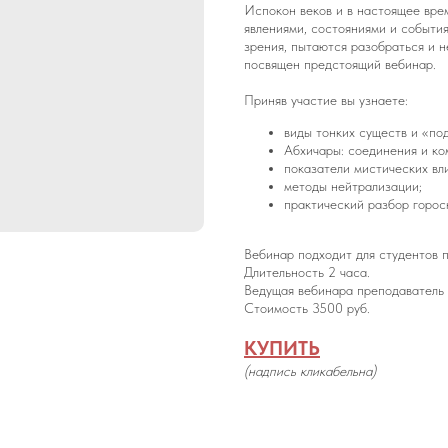
Испокон веков и в настоящее вре
явлениями, состояниями и событи
зрения, пытаются разобраться и н
посвящен предстоящий вебинар.
Приняв участие вы узнаете:
виды тонких существ и «по
Абхичары: соединения и ко
показатели мистических вли
методы нейтрализации;
практический разбор горос
Вебинар подходит для студентов п
Длительность 2 часа.
Ведущая вебинара преподавател
Стоимость 3500 руб.
КУПИТЬ
(надпись кликабельна)