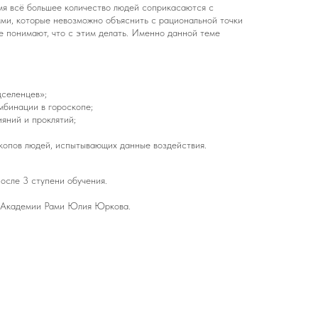
мя всё большее количество людей соприкасаются с
ями, которые невозможно объяснить с рациональной точки
е понимают, что с этим делать. Именно данной теме
дселенцев»;
мбинации в гороскопе;
яний и проклятий;
копов людей, испытывающих данные воздействия.
осле 3 ступени обучения.
ь Академии Рами Юлия Юркова.