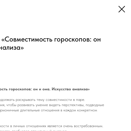
«Совместимость гороскопов: он
анализа»
сть гороскопов: он и она. Искусство анализа»
должать раскрывать тему совместимости в паре.
ия, чтобы развивать умение видеть перспективы, подводные
армоничные длительные отношения в каждом конкретном
ости в личных отношениях является очень востребованным.