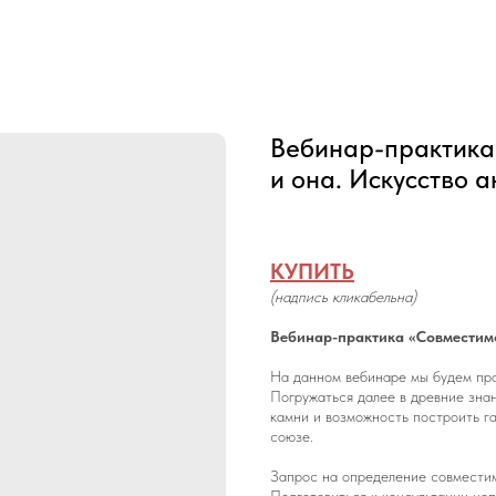
Вебинар-практика 
и она. Искусство 
КУПИТЬ
(надпись кликабельна)
Вебинар-практика «Совместимо
На данном вебинаре мы будем про
Погружаться далее в древние знан
камни и возможность построить г
союзе.
Запрос на определение совместим