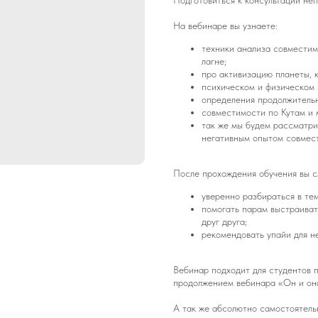
Подготовиться к консультации неп
На вебинаре вы узнаете:
техники анализа совместим
лагне;
про активизацию планеты, 
психическом и физическом 
определения продолжительн
совместимости по Кутам и 
так же мы будем рассматри
негативным опытом совмес
После прохождения обучения вы с
уверенно разбираться в те
помогать парам выстраива
друг друга;
рекомендовать упайи для н
Вебинар подходит для студентов п
продолжением вебинара «Он и она
А так же абсолютно самостоятель