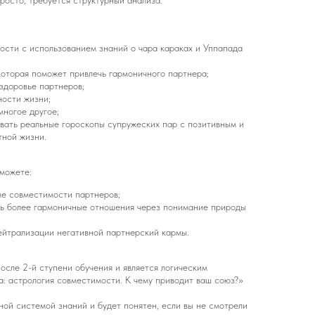
росто, требуется структурный анализа.
ости с использованием знаний о чара караках и Уппапада
которая поможет привлечь гармоничного партнера;
здоровье партнеров;
ости жизни;
многое другое;
вать реальные гороскопы супружеских пар с позитивным и
тной жизни.
можете:
ме совместимости партнеров;
ть более гармоничные отношения через понимание природы
ейтрализации негативной партнерский кармы.
осле 2-й ступени обучения и является логическим
: астрология совместимости. К чему приводит ваш союз?»
ной системой знаний и будет понятен, если вы не смотрели