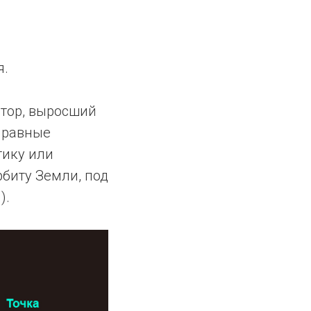
я.
атор, выросший
 равные
тику или
рбиту Земли, под
).