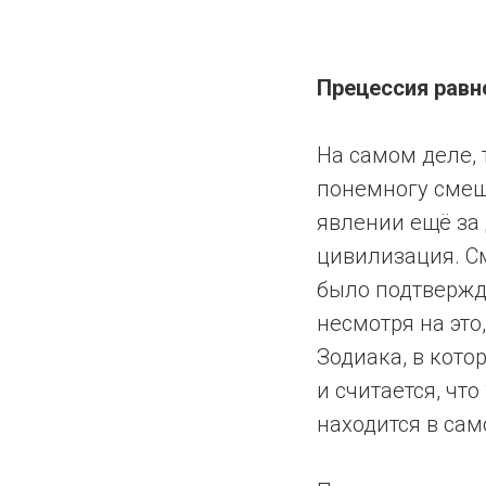
Прецессия равн
На самом деле, 
понемногу смещ
явлении ещё за 
цивилизация. С
былo подтвержде
несмотря на это
Зодиака, в кото
и считается, чт
находится в сам