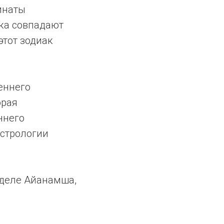
инаты
ка совпадают
этот зодиак
еннего
орая
ннего
астрологии
м деле Айанамша,