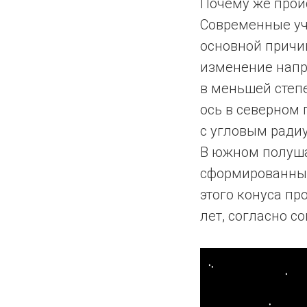
Почему же прои
Современные уч
основной причи
изменение напр
в меньшей степе
ось в северном
с угловым радиу
В южном полуша
сформированный
этого конуса п
лет, согласно с