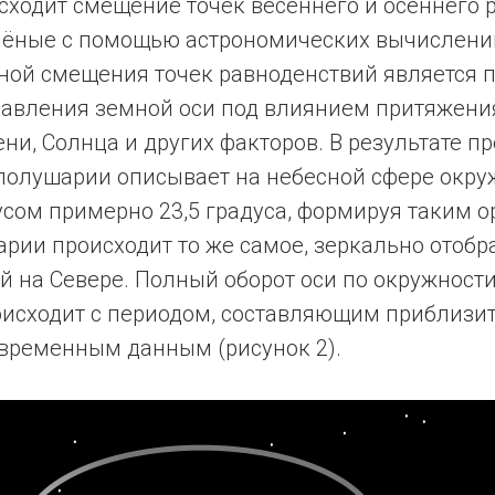
сходит смещение точек весеннего и осеннего 
ёные с помощью астрономических вычислений
ной смещения точек равноденствий является 
авления земной оси под влиянием притяжения
ни, Солнца и других факторов. В результате п
 полушарии описывает на небесной сфере окру
сом примерно 23,5 градуса, формируя таким о
рии происходит то же самое, зеркально отобр
 на Севере. Полный оборот оси по окружност
роисходит с периодом, составляющим приблизи
овременным данным (pисунок 2).