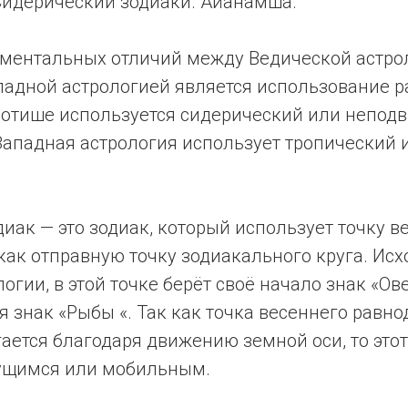
Сидерический зодиаки. Айанамшa.
ментальных отличий между Ведической aстро
падной aстрологией является использование 
йотише используется сидерический или непод
 Западная астрология использует тропический
иак — это зодиак, который использует точку в
как отправную точку зодиакального круга. Исх
огии, в этой точке берёт своё начало знак «Ов
я знак «Рыбы «. Так как точка весеннего равн
ается благодаря движению земной оси, то этот
ущимся или мобильным.