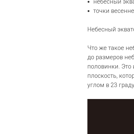
небесный эква
точки весенне
Hебесный эквато
Что же такое не
до размеров не
половинки. Это 
плоскость, кото
углом в 23 граду