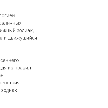
логией
различных
вижный зодиак,
 или движущийся
есеннего
одя из правил
ен
оденствия
 зодиак