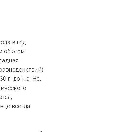
ода в год
и об этом
ападная
равноденствий)
г. до н.э. Но,
пического
ется,
лнце всегда