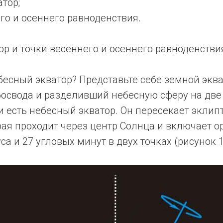
тор;
го и осеннего равноденствия.
р и точки весеннего и осеннего равноденстви
бесный экватор? Представьте себе земной экв
босвода и разделивший небесную сферу на две
и есть небесный экватор. Он пересекает эклип
рая проходит через центр Солнца и включает о
са и 27 угловых минут в двух точках (рисунок 1