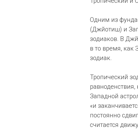
Тропический и 
Одним из фунда
(Джйотиш) и За
зодиаков. В Дж
в то время, как
зодиак.
Тропический зод
равноденствия, 
Западной астрол
«и заканчиваетс
постоянно сдвиг
считается движ