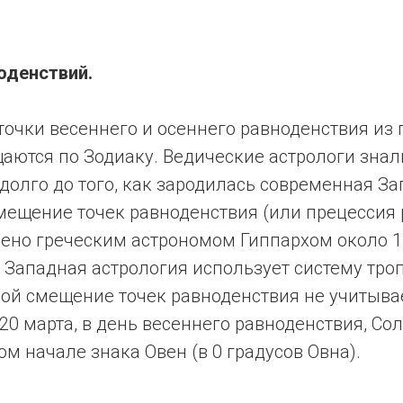
оденствий.
точки весеннего и осеннего равноденствия из г
аются по Зодиаку. Ведические aстрологи знал
долго до того, как зародилась современная З
мещение точек равноденствия (или прецессия 
нo греческим астрономом Гиппархом около 130 
, Западная aстрология использует систему тро
рой смещение точек равноденствия не учитыва
о 20 марта, в день весеннего равноденствия, Со
ом начале знака Овен (в 0 градусов Овна).