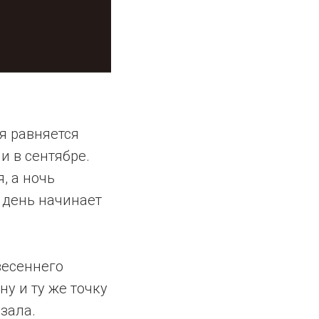
я равняется
и в сентябре.
, а ночь
, день начинает
весеннего
ну и ту же точку
азала.