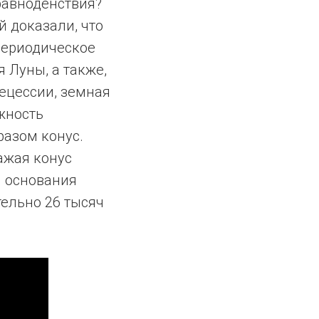
равноденствия?
 доказали, что
периодическое
 Луны, а также,
рецессии, земная
жность
разом конус.
ажая конус
и основания
тельно 26 тысяч