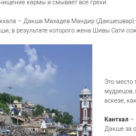
очищение кармы и смывает все грехи.
нкхала – Дакша Махадев Мандир (Дакшешвар)–
и, в результате которого жена Шивы Сати сож
Это место
мудрецов, 
аскезе, ка
Кантхал
– 
Дакше за 