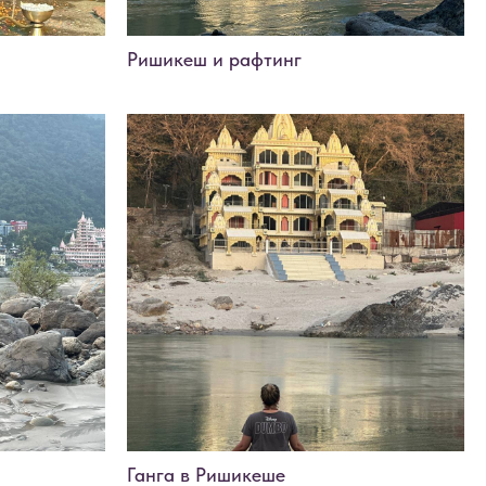
Ришикеш и рафтинг
Ганга в Ришикеше