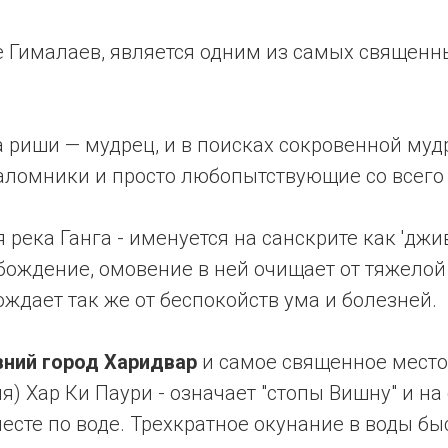
 Гималаев, является одним из самых священн
 риши — мудрец, и в поисках сокровенной мудр
паломники и просто любопытствующие со всего
река Ганга - именуется на санскрите как 'джи
бождение, омовение в ней очищает от тяжелой
ждает так же от беспокойств ума и болезней.
ний город Харидвар
и самое священное место 
я) Хар Ки Паури - означает "стопы Вишну" и на 
есте по воде. Трехкратное окунание в воды бы