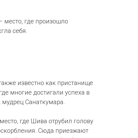
 место, где произошло
гла себя.
 также известно как пристанище
где многие достигали успеха в
к мудрец Санаткумара.
место, где Шива отрубил голову
оскорбления. Сюда приезжают