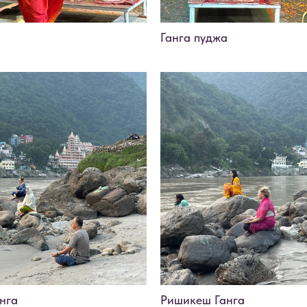
а
Ганга пуджа
нга
Ришикеш Ганга