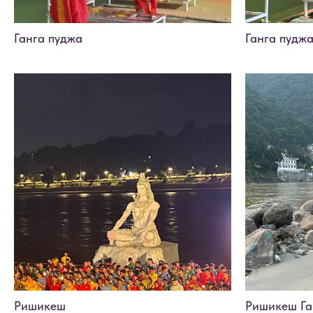
Ганга пуджа
Ганга пудж
Ришикеш
Ришикеш Га