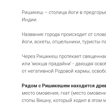
Ришикеш – столица йоги в предгорье
Индии.
Название города происходит от слова
йоги, аскеты, отшельники, туристы-
Через Ришикеш протекает священная 
или 'мокша прадайни' - дающая осво
от негативной Родовой кармы, освобо
Рядом с Ришикешем находится древ
место омовения, гхат (место омовени
стопы Вишну, который ходил в этом м