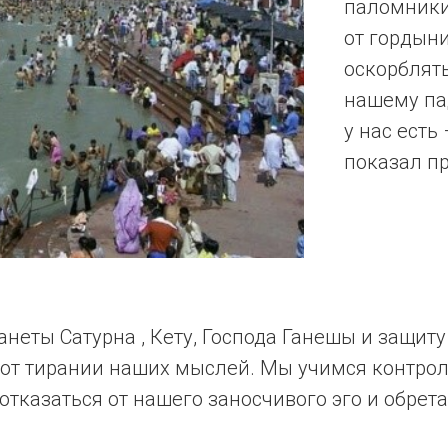
паломники
от гордыни
оскорблять
нашему па
у нас есть
показал п
еты Сатурна , Кету, Господа Ганешы и защиту
я от тирании наших мыслей. Мы учимся контро
 отказаться от нашего заносчивого эго и обре