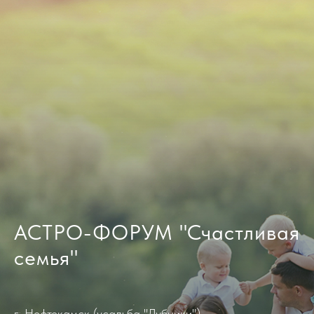
АСТРО-ФОРУМ "Счастливая
семья"
г. Нефтекамск (усадьба "Дубники")