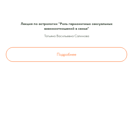
Лекция по астрологии "Роль гармоничных сексуальных
взаимоотношений в семье"
Татьяна Васильевна Салимова
Подробнее