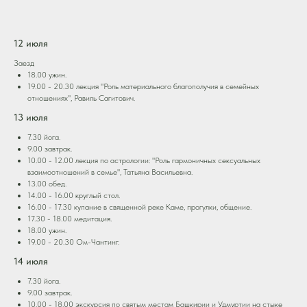
12 июля
Заезд
18.00 ужин.
19.00 - 20.30 лекция "Роль материального благополучия в семейных
отношениях", Равиль Сагитович.
13 июля
7.30 йога.
9.00 завтрак.
10.00 - 12.00 лекция по астрологии: "Роль гармоничных сексуальных
взаимоотношений в семье", Татьяна Васильевна.
13.00 обед.
14.00 - 16.00 круглый стол.
16.00 - 17.30 купание в священной реке Каме, прогулки, общение.
17.30 - 18.00 медитация.
18.00 ужин.
19.00 - 20.30 Ом-Чантинг.
14 июля
7.30 йога.
9.00 завтрак.
10.00 - 18.00 экскурсия по святым местам Башкирии и Удмуртии на стыке