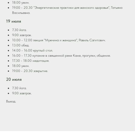
18.00 ужин.
19.00 - 20.30 "Энергетические практики для женского здоровья", Татьяна
Васильевна.
19 июля
7.30 йога.
9.00 завтрак.
10.00 - 12.00 лекция "Мужчина и женщина", Равиль Сагитович.
13.00 обед.
14.00 - 16.00 круглый стол.
16.00 - 17.30 купание в священной реке Каме, прогулки, общение.
17.30 - 18.00 медитация.
18.00 ужин.
19.00 - 20.30 закрытие.
20 июля
7.30 йога.
9.00 завтрак.
Выезд.