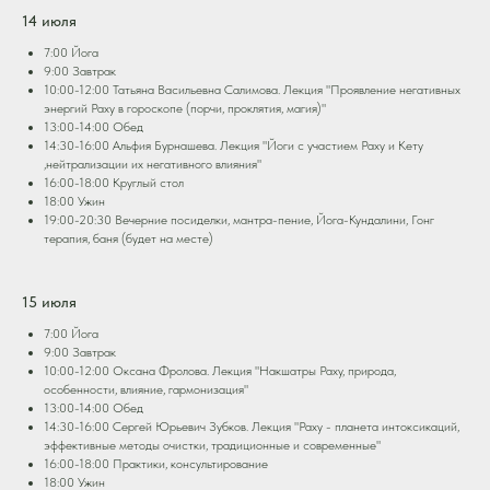
14 июля
7:00 Йога
9:00 Завтрак
10:00-12:00 Татьяна Васильевна Салимова. Лекция "Проявление негативных
энергий Раху в гороскопе (порчи, проклятия, магия)"
13:00-14:00 Обед
14:30-16:00 Альфия Бурнашева. Лекция "Йоги с участием Раху и Кету
,нейтрализации их негативного влияния"
16:00-18:00 Круглый стол
18:00 Ужин
19:00-20:30 Вечерние посиделки, мантра-пение, Йога-Кундалини, Гонг
терапия, баня (будет на месте)
15 июля
7:00 Йога
9:00 Завтрак
10:00-12:00 Оксана Фролова. Лекция "Накшатры Раху, природа,
особенности, влияние, гармонизация"
13:00-14:00 Обед
14:30-16:00 Сергей Юрьевич Зубков. Лекция "Раху - планета интоксикаций,
эффективные методы очистки, традиционные и современные"
16:00-18:00 Практики, консультирование
18:00 Ужин