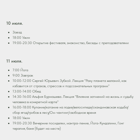
10 июля.
Заезд
18:00 Ужин
19:00-20:30 Открытие фестиваля, знакомство, беседы с преподавателями
11 июля.
7:00 Йога
9:00 Завтрак
10:00-12:00 Сергей Юрьевич Зубкой. Лекция "Раху планета желаний, как
избавится от страхов, стрессов и подсознательных программ"
13:00-14:00 Обед
14:30-16:00 Альфия Бурнашева. Лекция "Влияние затмений на жизнь и судьбу
человека в конкретной карте"
16:00-18:00 Купание/катание на лодке/велосипеде/скандинавская ходьба/
сбор ягод/грибов в лесу/Ом-чантинг/свободное время
18:00 Ужин
19:00-20:30 Вечерние посиделки, мантра-пение, Йога-Кундалини, Гонг
терапия, баня (будет на месте)