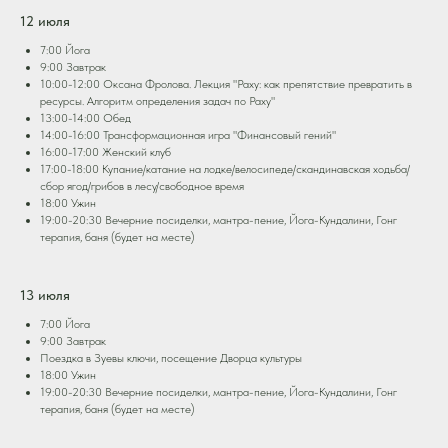
12 июля
7:00 Йога
9:00 Завтрак
10:00-12:00 Оксана Фролова. Лекция "Раху: как препятствие превратить в
ресурсы. Алгоритм определения задач по Раху"
13:00-14:00 Обед
14:00-16:00 Трансформационная игра "Финансовый гений"
16:00-17:00 Женский клуб
17:00-18:00 Купание/катание на лодке/велосипеде/скандинавская ходьба/
сбор ягод/грибов в лесу/свободное время
18:00 Ужин
19:00-20:30 Вечерние посиделки, мантра-пение, Йога-Кундалини, Гонг
терапия, баня (будет на месте)
13 июля
7:00 Йога
9:00 Завтрак
Поездка в Зуевы ключи, посещение Дворца культуры
18:00 Ужин
19:00-20:30 Вечерние посиделки, мантра-пение, Йога-Кундалини, Гонг
терапия, баня (будет на месте)