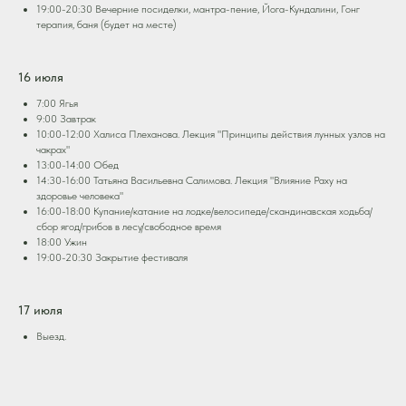
19:00-20:30 Вечерние посиделки, мантра-пение, Йога-Кундалини, Гонг
терапия, баня (будет на месте)
16 июля
7:00 Ягья
9:00 Завтрак
10:00-12:00 Халиса Плеханова. Лекция "Принципы действия лунных узлов на
чакрах"
13:00-14:00 Обед
14:30-16:00 Татьяна Васильевна Салимова. Лекция "Влияние Раху на
здоровье человека"
16:00-18:00 Купание/катание на лодке/велосипеде/скандинавская ходьба/
сбор ягод/грибов в лесу/свободное время
18:00 Ужин
19:00-20:30 Закрытие фестиваля
17 июля
Выезд.