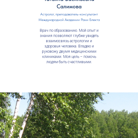
Салимова
Астролог, преподаватель-консультант
Международной Академии Рами Блекта
Врач по образованию. Мой опыт и
знания позволяют глубже увидеть
взаимосвязь астрологии и
здоровья человека. Владею и
руковожу двумя медицинскими
клиниками. Моя цель – помочь
людям быть счастливыми.