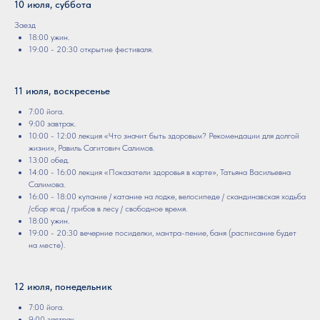
10 июля, суббота
Заезд
18:00 ужин.
19:00 - 20:30 открытие фестиваля.
11 июля, воскресенье
7:00 йога.
9:00 завтрак.
10:00 - 12:00 лекция «Что значит быть здоровым? Рекомендации для долгой
жизни», Равиль Сагитович Салимов.
13:00 обед.
14:00 - 16:00 лекция «Показатели здоровья в карте», Татьяна Васильевна
Салимова.
16:00 - 18:00 купание / катание на лодке, велосипеде / скандинавская ходьба
/сбор ягод / грибов в лесу / свободное время.
18:00 ужин.
19:00 - 20:30 вечерние посиделки, мантра-пение, баня (расписание будет
на месте).
12 июля, понедельник
7:00 йога.
9:00 завтрак.