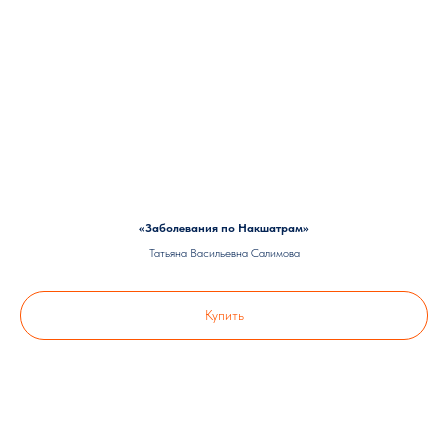
«Заболевания по Накшатрам»
Татьяна Васильевна Салимова
Купить