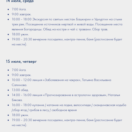
14 июля, среда
7:00 йога.
9:00 завтрак.
10:00 - 18:00 Экскурсия по святым местам Башкирии и Удмуртии на стыке
трех рек. Посещение источников мертвой и живой воды. Посещение места
явления Богородицы. Обед на костре и чай с травами. Сбор трав.
18:00 ужин.
19:00 - 20:30 вечерние посиделки, мантра-пение, баня (расписание будет
на месте).
15 июля, четверг
7:00 йога.
9:00 завтрак.
10:00 - 12:00 лекция «Заболевания на чакрах», Татьяна Васильевна
Салимова.
13:00 обед.
14:00 - 16:00 лекция «Прогнозирование в астрологии здоровья», Наталья
Бякова.
16:00 - 18:00 купание / катание на лодке, велосипеде / скандинавская ходьба
/сбор ягод / грибов в лесу / свободное время
18:00 ужин.
19:00 - 20:30 вечерние посиделки, мантра-пение, баня (расписание будет
на месте).