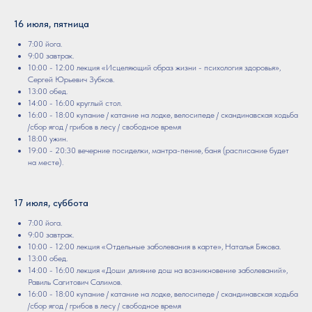
16 июля, пятница
7:00 йога.
9:00 завтрак.
10:00 - 12:00 лекция «Исцеляющий образ жизни - психология здоровья»,
Сергей Юрьевич Зубков.
13:00 обед.
14:00 - 16:00 круглый стол.
16:00 - 18:00 купание / катание на лодке, велосипеде / скандинавская ходьба
/сбор ягод / грибов в лесу / свободное время
18:00 ужин.
19:00 - 20:30 вечерние посиделки, мантра-пение, баня (расписание будет
на месте).
17 июля, суббота
7:00 йога.
9:00 завтрак.
10:00 - 12:00 лекция «Отдельные заболевания в карте», Наталья Бякова.
13:00 обед.
14:00 - 16:00 лекция «Доши ,влияние дош на возникновение заболеваний»,
Равиль Сагитович Салимов.
16:00 - 18:00 купание / катание на лодке, велосипеде / скандинавская ходьба
/сбор ягод / грибов в лесу / свободное время