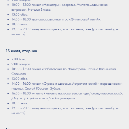
10:00 - 12:00 лекция «Накшатры и здоровье. Мухурта медицинских
вопросов», Наталья Бякова.
13:00 обед.
14:00 - 18:00 трансформационная игра «Финансовый гений».
18:00 ужин.
19:00 - 20:30 вечерние посиделки, мантра-пение, баня (расписание будет
на месте).
13 июля, вторник
7:00 йога.
9:00 завтрак.
10:00 - 12:00 лекция «Заболевания по Накшатрам», Татьяна Васильевна
Салимова.
13:00 обед.
14:00 - 16:00 лекция «Стресс и здоровье. Астрологический и аюрведический
подход», Сергей Юрьевич Зубков.
16:00 - 18:00 купание / катание на лодке, велосипеде / скандинавская ходьба
/сбор ягод / грибов в лесу / свободное время
18:00 ужин.
19:00 - 20:30 вечерние посиделки, мантра-пение, баня (расписание будет
на месте).