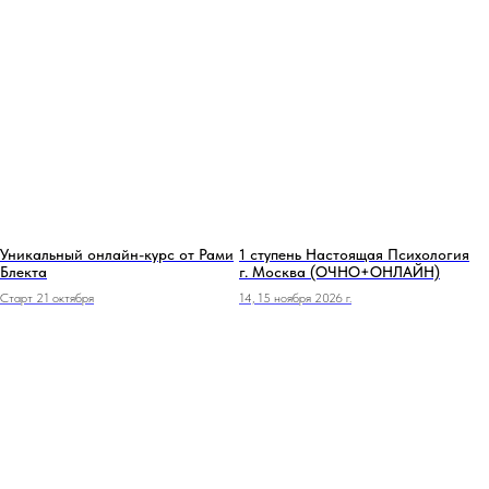
Уникальный онлайн-курс от Рами
1 ступень Настоящая Психология
Блекта
г. Москва (ОЧНО+ОНЛАЙН)
Старт 21 октября
14, 15 ноября 2026 г.