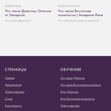
ДЖЙОТИШ
ПСИХОЛОГИЯ
Что такое Джйотиш. Отличие
Что такое Восточная
от Западной.
психология | Академия Рами
Что такое Джйотиш?
Что такое Восточная психология?
СТРАНИЦЫ
ОБУЧЕНИЕ
Главная
Что такое Джйотиш
Мероприятия
Что такое Восточная психология
Преподаватели
Курс Джйотиш
О нас
Курс Восточной психологии
Консультации
Представители