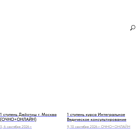
1 ступень Джйотиш г. Москва
1 ступень курса Интегральное
(ОЧНО+ОНЛАЙН)
Ведическое консультирование
5, 6 сентября 2026 г.
9, 10 сентября 2026 г. ОЧНО+ОНЛАЙН