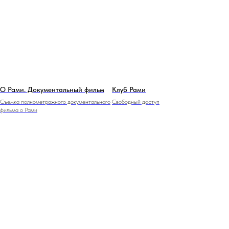
О Рами. Документальный фильм
Клуб Рами
Съемка полнометражного документального
Свободный доступ
фильма о Рами