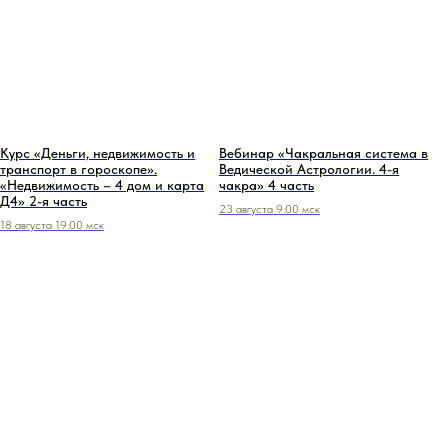
Курс «Деньги, недвижимость и
Вебинар «Чакральная система в
транспорт в гороскопе».
Ведической Астрологии. 4-я
«Недвижимость – 4 дом и карта
чакра» 4 часть
Д4» 2-я часть
23 августа 9:00 мск
18 августа 19:00 мск