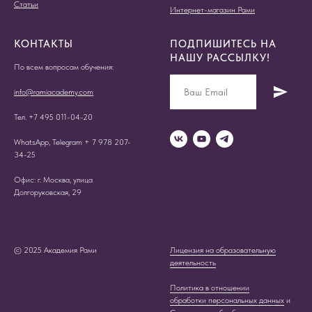
Статьи
Интернет-магазин Рами
КОНТАКТЫ
ПОДПИШИТЕСЬ НА
НАШУ РАССЫЛКУ!
По всем вопросам обучения:
info@ramiacademy.com
Тел. +7 495 011-04-20
WhatsApp, Telegram + 7 978 207-
34-25
Офис: г. Москва, улица
Долгоруковская, 29
© 2025 Академия Рами
Лицензия на образовательную
деятельность
Политика в отношении
обработки персональных данных
и