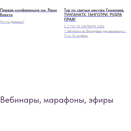
Первая конференция им. Рами
Тур по святым местам Гималаев.
Блекта
ТУНГАНАТХ, ГАНГОТРИ, РУДРА
ПРАЯГ
Что ты делаешь?
С 2 ПО 10 ОКТЯБРЯ 2026
+ Афтепати во Вриндаван для желающих с
11 по 16 октября.
Вебинары, марафоны, эфиры