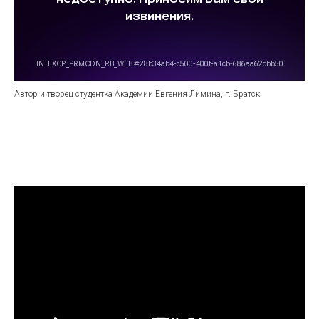
Автор и творец студентка Академии Евгения Лимина, г. Братск.