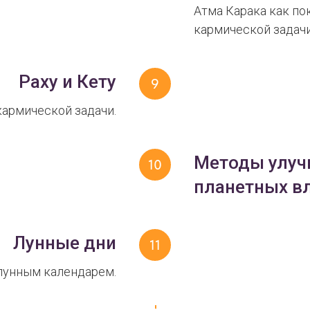
Атма Карака как по
кармической задачи
Раху и Кету
кармической задачи.
Методы улуч
планетных в
Лунные дни
 лунным календарем.