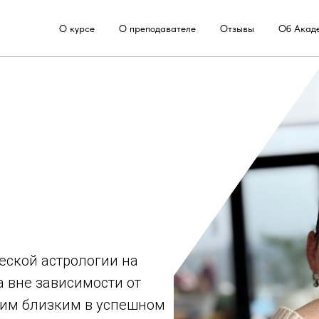
О курсе
О преподавателе
Отзывы
Об Акад
еской астрологии на
 вне зависимости от
воим близким в успешном