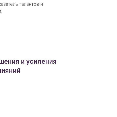
казатель талантов и
.
шения и усиления
лияний