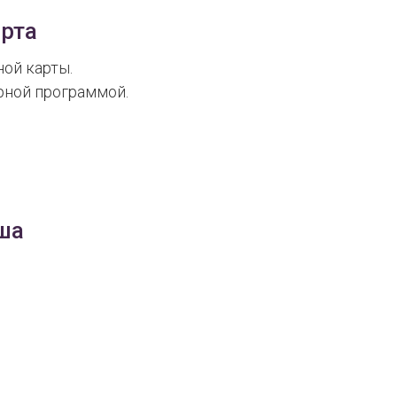
рта
ой карты.
рной программой.
ша