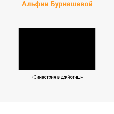
Альфии Бурнашевой
«Синастрия в джйотиш»